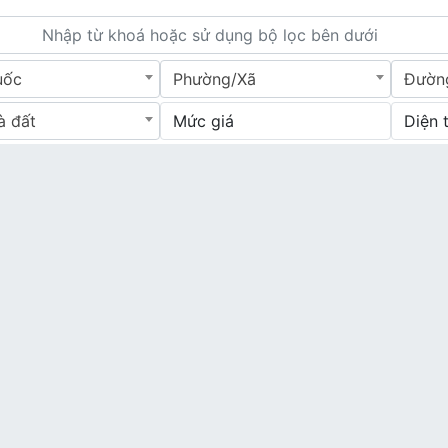
uốc
Phường/Xã
Đườn
à đất
Mức giá
Diện 