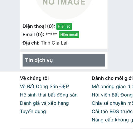
Điện thoại (0):
Hiện số
Email (0):
*****
Hiện email
Địa chỉ:
Tỉnh Gia Lai,
Tin dịch vụ
Về chúng tôi
Dành cho môi giới
Về Bất Động Sản ĐẸP
Mở phòng giao dịc
Hệ sinh thái bất động sản
Hội viên Bất Độn
Đánh giá và xếp hạng
Chia sẻ chuyên m
Tuyển dụng
Cải tạo BĐS trước
Nâng cấp không g