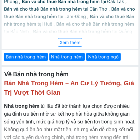
,
,
Phòng
Bán và cho thuê Bán nhà trong hẻm
tại Đắk Lắk
,
Bán và cho thuê Bán nhà trong hẻm
tại Cần Thơ
Bán và cho
,
thuê Bán nhà trong hẻm
tại Lâm Đồng
Bán và cho thuê Bán
,
nhà trong hẻm
tại Huế
Bán và cho thuê Bán nhà trong hẻm
,
tại Bắc Ninh
Bán và cho thuê Bán nhà trong hẻm
tại Quảng
,
,
Ninh
Bán và cho thuê Bán nhà trong hẻm
tại Thanh Hóa
Xem thêm
,
Bán và cho thuê Bán nhà trong hẻm
tại Nghệ An
Bán và cho
,
thuê Bán nhà trong hẻm
tại Gia Lai
Bán và cho thuê Bán
Bán nhà trong hẻm
Nhà trong hẻm
Nhà trong ngỏ
,
nhà trong hẻm
tại Hưng Yên
Bán và cho thuê Bán nhà trong
,
hẻm
tại An Giang
Bán và cho thuê Bán nhà trong hẻm
tại
Về Bán nhà trong hẻm
,
Tây Ninh
Bán và cho thuê Bán nhà trong hẻm
tại Thái
Bán Nhà Trong Hẻm – An Cư Lý Tưởng, Giá
,
,
Nguyên
Bán và cho thuê Bán nhà trong hẻm
tại Lào Cai
,
Bán và cho thuê Bán nhà trong hẻm
tại Quảng Ngãi
Bán và
Trị Vượt Thời Gian
,
cho thuê Bán nhà trong hẻm
tại Cà Mau
Bán và cho thuê
,
Nhà trong hẻm
từ lâu đã trở thành lựa chọn được nhiều
Bán nhà trong hẻm
tại Vĩnh Long
Bán và cho thuê Bán nhà
,
gia đình ưu tiên nhờ sự kết hợp hài hòa giữa không gian
trong hẻm
tại Ninh Bình
Bán và cho thuê Bán nhà trong
,
hẻm
tại Phú Thọ
Bán và cho thuê Bán nhà trong hẻm
tại Hà
sống yên tĩnh, mức giá hợp lý và sự tiện lợi trong sinh hoạt.
,
,
Tĩnh
Bán và cho thuê Bán nhà trong hẻm
tại Đồng Tháp
Không quá ồn ào như mặt tiền, nhưng vẫn dễ dàng kết nối
,
Bán và cho thuê Bán nhà trong hẻm
tại Quảng Trị
Bán và
với các tuyến đường chính, nhà trong hẻm mang đến trải