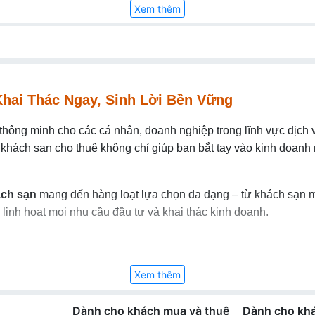
Xem thêm
Khai Thác Ngay, Sinh Lời Bền Vững
 thông minh cho các cá nhân, doanh nghiệp trong lĩnh vực dịch v
, khách sạn cho thuê không chỉ giúp bạn bắt tay vào kinh doa
ách sạn
mang đến hàng loạt lựa chọn đa dạng – từ khách sạn m
linh hoạt mọi nhu cầu đầu tư và khai thác kinh doanh.
ốc, tiện ích đầy đủ.
Xem thêm
du lịch, chợ, sân bay.
Dành cho khách mua và thuê
Dành cho khá