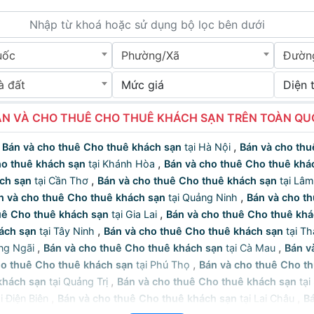
uốc
Phường/Xã
Đườn
à đất
Mức giá
Diện 
N VÀ CHO THUÊ CHO THUÊ KHÁCH SẠN TRÊN TOÀN Q
,
,
Bán và cho thuê Cho thuê khách sạn
tại Hà Nội
Bán và cho thu
,
ho thuê khách sạn
tại Khánh Hòa
Bán và cho thuê Cho thuê khá
,
ch sạn
tại Cần Thơ
Bán và cho thuê Cho thuê khách sạn
tại Lâ
,
n và cho thuê Cho thuê khách sạn
tại Quảng Ninh
Bán và cho t
,
uê Cho thuê khách sạn
tại Gia Lai
Bán và cho thuê Cho thuê khá
,
ách sạn
tại Tây Ninh
Bán và cho thuê Cho thuê khách sạn
tại T
,
,
ng Ngãi
Bán và cho thuê Cho thuê khách sạn
tại Cà Mau
Bán v
,
ho thuê Cho thuê khách sạn
tại Phú Thọ
Bán và cho thuê Cho t
,
khách sạn
tại Quảng Trị
Bán và cho thuê Cho thuê khách sạn
tại
,
,
i Điện Biên
Bán và cho thuê Cho thuê khách sạn
tại Lai Châu
B