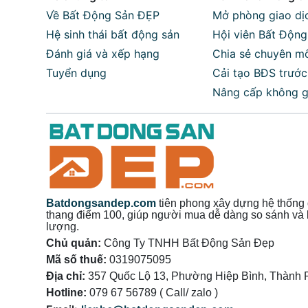
Tiết kiệm chi phí đầu tư ban đầu:
không cần 
Về Bất Động Sản ĐẸP
Mở phòng giao dịc
Hệ sinh thái bất động sản
Hội viên Bất Độn
Đa dạng mô hình kinh doanh:
khách sạn, hom
Đánh giá và xếp hạng
Chia sẻ chuyên m
Tiềm năng sinh lời cao:
dễ dàng mở rộng thươ
Tuyển dụng
Cải tạo BĐS trước
Nâng cấp không g
Các loại khách sạn cho thuê phổ biến
Khách sạn mini
– quy mô nhỏ, dễ quản lý, ph
Khách sạn boutique
– thiết kế độc đáo, phong
Khách sạn 3–4 sao
– chuẩn dịch vụ quốc tế, k
Batdongsandep.com
tiên phong xây dựng hệ thống 
Khách sạn ven biển/5 sao
– sang trọng, đẳng
thang điểm 100, giúp người mua dễ dàng so sánh và
lượng.
Kinh nghiệm thuê khách sạn
Chủ quản:
Công Ty TNHH Bất Động Sản Đẹp
Mã số thuế:
0319075095
Đánh giá pháp lý và giấy phép kinh doanh
đ
Địa chỉ:
357 Quốc Lộ 13, Phường Hiệp Bình, Thành 
Hotline:
079 67 56789 ( Call/ zalo )
Kiểm tra cơ sở hạ tầng & tiện ích:
phòng ốc, 