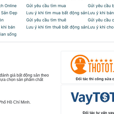
xây dựng, sẵn sàng vận hành.
h Online
Gửi yêu cầu tìm mua
thuê
Gửi yêu cầu 
g Sản Đẹp
Lưu ý khi tìm mua bất động sản
Lưu ý khi bá
estay, hostel, căn hộ dịch vụ.
ôn
Gửi yêu cầu tìm thuê
Gửi yêu cầu 
ng hiệu và gia tăng doanh thu.
 khi bán
Lưu ý khi tìm thuê bất động sản
Lưu ý khi ch
ian sống
sản
ù hợp khởi nghiệp.
 cách riêng, hút khách du lịch trẻ.
hai thác bền vững, lâu dài.
đánh giá bất động sản theo
 cấp, phục vụ khách hàng cao cấp.
Đối tác thi công sửa 
 lựa chọn sản phẩm chất
ể đảm bảo an toàn.
Phố Hồ Chí Minh.
thang máy, PCCC, nội thất.
Đối tác tư vấn va