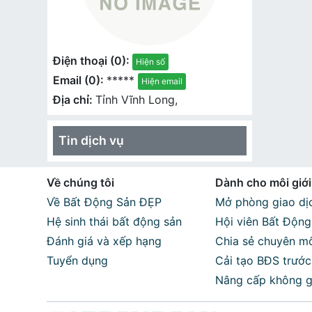
Điện thoại (0):
Hiện số
Email (0):
*****
Hiện email
Địa chỉ:
Tỉnh Vĩnh Long,
Tin dịch vụ
Về chúng tôi
Dành cho môi giới
Về Bất Động Sản ĐẸP
Mở phòng giao dịc
Hệ sinh thái bất động sản
Hội viên Bất Độn
Đánh giá và xếp hạng
Chia sẻ chuyên m
Tuyển dụng
Cải tạo BĐS trước
Nâng cấp không g