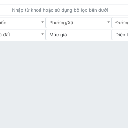
uốc
Phường/Xã
Đườn
à đất
Mức giá
Diện 